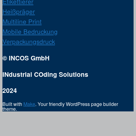
Etikettierer
Heißpräger
Multiline Print
Mobile Bedruckung
Verpackungsdruck
© INCOS GmbH
INdustrial COding Solutions
2024
Built with
Make
. Your friendly WordPress page builder
theme.